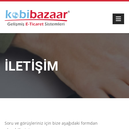
İLETİŞİM
Soru ve görüşleriniz için bize aşağıdaki formdan